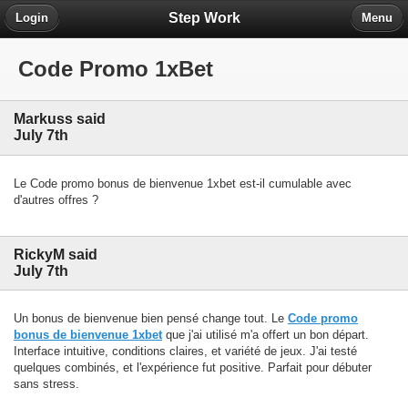
Step Work
Login
Menu
Code Promo 1xBet
Markuss said
July 7th
Le Code promo bonus de bienvenue 1xbet est-il cumulable avec
d'autres offres ?
RickyM said
July 7th
Un bonus de bienvenue bien pensé change tout. Le
Code promo
bonus de bienvenue 1xbet
que j'ai utilisé m'a offert un bon départ.
Interface intuitive, conditions claires, et variété de jeux. J'ai testé
quelques combinés, et l'expérience fut positive. Parfait pour débuter
sans stress.